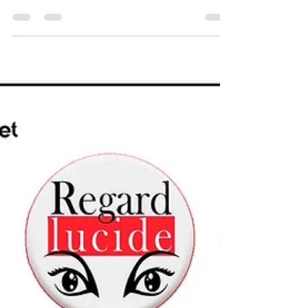
Analysis of Irregularity and Absenteeism
Factors among Nursing Staff at Kintambo
General Hospital: Impacts on the Quality of
Care and Improvement Strategies Nsimba
Kalunga Angélique Section Sciences
Infirmières, Institut Supérieur des Sciences
de Santé de la Croix-Rouge de Kinshasa,
Kinshasa, République Démocratique du
Congo Bertin Mukuna Nyembo
Département des Sciences Infirmières,
Faculté des Sciences de Santé, Université
Pédagogique Nationale de Kinshasa,
Kinshasa, Républ