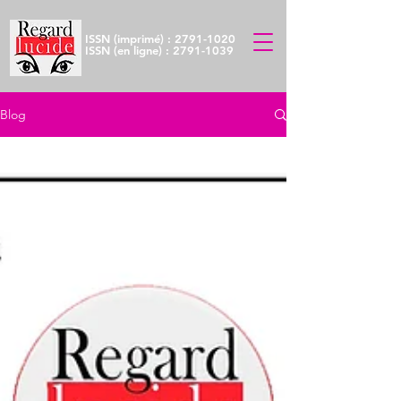
ISSN (imprimé) :
2791-1020
ISSN (en ligne) :
2791-1039
Blog