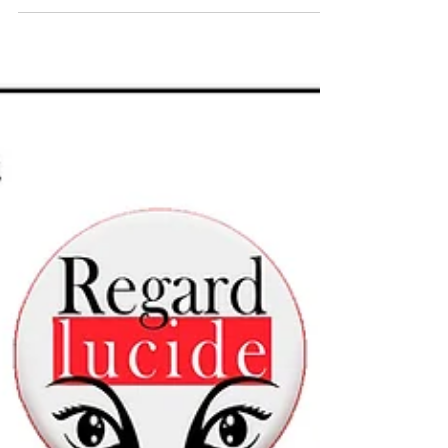
Joël Université d’Abomey-Calavi, Bénin,
Seglakobaangejoel@gmail.com Résumé Les
véritables problèmes auxquels sont
confrontés les jeunes sont liés à l’orientation
professionnelle et débouchent sur l’insertion
socio professionnelle. L’objectif de cette
recherche est d’analyser les contraintes
institutionnelles, socio-économiques et
individuelles de l’entrepreneuriat chez les