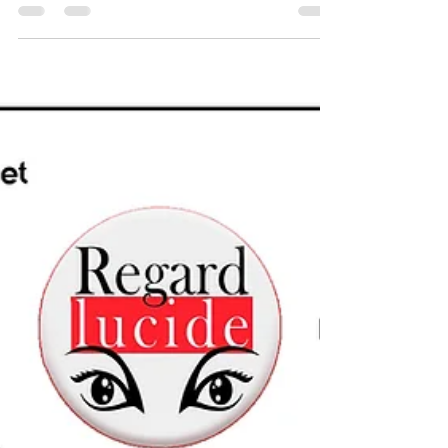
Ubite KAZWAZWA Université du Kwango
(UNIK), Faculté des Sciences Agronomiques
et Environnement, (RDC). ISANGU Mwana-
Mfumu Université Pédagogique Nationale
(UPN) Faculté des Sciences Agronomiques
et Environnement, (RDC), BP. 8815
KINSHASA/ NGALIEMA Apollinaire BILOSO
Moyene Université de Kinshasa (UNIKIN),
Faculté des Sciences Agronomiques et
Environnement (RDC), BP. 170 Kinshasa XI
Résumé La surexploitation des ressources
naturelles, conjuguée à des pratiques de
collecte no