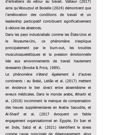
d’entretiens de retour au travail. Vallauri (2017) 
ainsi qu’Abouzoul et Bodelle (2024) démontrent que 
l’amélioration des conditions de travail et un 
leadership participatif contribuent significativement 
à réduire les absences.
Dans les pays industrialisés comme les États-Unis et 
le Royaume-Uni, ce phénomène s’explique 
principalement par le burn-out, les troubles 
musculosquelettiques et la pression émotionnelle 
liée aux environnements de travail hautement 
stressants (Brooke & Price, 1989).
Le phénomène s’étend également à d’autres 
continents : au Brésil, Leitão et al. (2017) mettent 
en évidence le lien direct entre absentéisme et 
erreurs médicales. Dans le monde arabe, Alharbi et 
al. (2018) incriminent le manque de compensation 
des heures supplémentaires en Arabie Saoudite, et 
Al-Sharif et al. (2017 évoquent un faible 
engagement organisationnel en Égypte. En Iran et 
en Inde, Sabzi et al. (2021) identifient le stress 
comme cause principale de désengagement, alors 