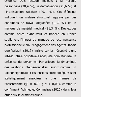
évidence trois facteurs majeurs : la maladie 
personnelle (28,4 %), la démotivation (21,6 %) et 
l’insatisfaction salariale (20,1 %). Ces éléments 
indiquent un malaise structurel, aggravé par des 
conditions de travail dégradées (11,2 %) et un 
manque de matériel médical (21,3 %). Des études 
comme celles d’Abouzoul et Bodelle en France 
soulignent l’impact du manque de reconnaissance 
professionnelle sur l’engagement des agents, tandis 
que Vallauri (2017) insiste sur la nécessité d’une 
infrastructure hospitalière adéquate pour stabiliser la 
présence du personnel. Par ailleurs, la dynamique 
des relations interpersonnelles ressort comme un 
facteur significatif : les tensions entre collègues sont 
statistiquement associées à une hausse de 
l’absentéisme (χ² = 8,02 ; 
p
 < 0,05), comme le 
confirment Achmet et Commeiras (2020) dans leur 
étude sur le climat d’équipe.
L’absentéisme a des répercussions directes et graves 
sur la qualité des soins. Une majorité écrasante des 
répondants (94 %) reconnaît ses effets négatifs : 