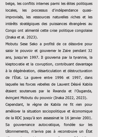
belge, les conflits internes parmi les élites politiques 
locales, les processus d'indépendance quasi-
improvisés, les ressources naturelles riches et les 
intérêts stratégiques des puissances étrangères au 
Congo ont alimenté cette crise politique congolaise 
(Inaka et al. 2023).
Mobutu Sese Seko a profité de ce désordre pour 
saisir le pouvoir et gouverner le Zaïre pendant 32 
ans, jusqu'en 1997. Il gouverna par la tyrannie, la 
kleptocratie et la corruption, contribuant davantage 
à la dégénération, désarticulation et déstructuration 
de l'État. La guerre entre 1996 et 1997, dans 
laquelle les forces rebelles de Laurent Désiré Kabila 
étaient soutenues par le Rwanda et l'Ouganda, 
évinçant Mobutu du pouvoir (Inaka 2022, 2023).
Cependant, le règne de Kabila ne fit rien pour 
améliorer la situation sociopolitique et économique 
de la RDC jusqu'à son assassinat le 16 janvier 2001. 
Sa gouvernance autocratique, fondée sur les 
tâtonnements, n’arriva pas à reconstruire un État 