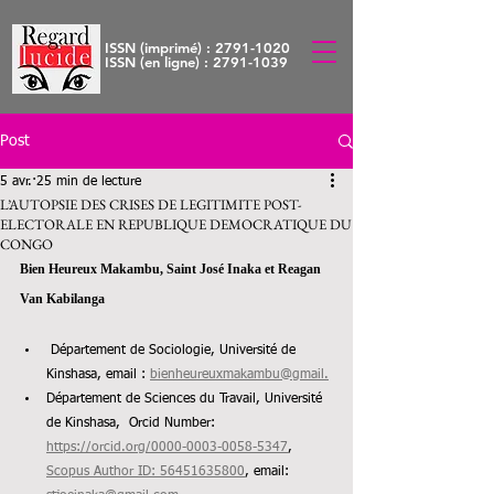
ISSN (imprimé) :
2791-1020
ISSN (en ligne) :
2791-1039
Post
5 avr.
25 min de lecture
L’AUTOPSIE DES CRISES DE LEGITIMITE POST-
ELECTORALE EN REPUBLIQUE DEMOCRATIQUE DU
CONGO
Bien Heureux Makambu, Saint José Inaka et Reagan 
Van Kabilanga
 Département de Sociologie, Université de 
Kinshasa, email : 
bienheureuxmakambu@gmail.
Département de Sciences du Travail, Université 
de Kinshasa,  Orcid Number: 
https://orcid.org/0000-0003-0058-5347
, 
Scopus Author ID: 56451635800
, email: 