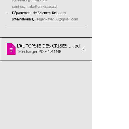
stjoeinaka@gmail.com
,  
saintjose.inaka@unikin.ac.cd
Département de Sciences Relations 
Internationals, 
reagankavan03@gmail.com
L’AUTOPSIE DES CRISES DE LEGITIMITE POST-ELE
.pd
Télécharger PD • 1.41MB