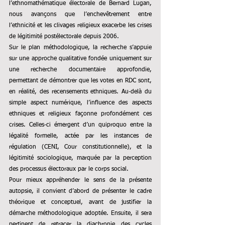
l’ethnomathématique électorale de Bernard Lugan, 
nous avançons que l’enchevêtrement entre 
l’ethnicité et les clivages religieux exacerbe les crises 
de légitimité postélectorale depuis 2006.
Sur le plan méthodologique, la recherche s’appuie 
sur une approche qualitative fondée uniquement sur 
une recherche documentaire approfondie, 
permettant de démontrer que les votes en RDC sont, 
en réalité, des recensements ethniques. Au‑delà du 
simple aspect numérique, l’influence des aspects 
ethniques et religieux façonne profondément ces 
crises. Celles‑ci émergent d’un quiproquo entre la 
légalité formelle, actée par les instances de 
régulation (CENI, Cour constitutionnelle), et la 
légitimité sociologique, marquée par la perception 
des processus électoraux par le corps social.
Pour mieux appréhender le sens de la présente 
autopsie, il convient d’abord de présenter le cadre 
théorique et conceptuel, avant de justifier la 
démarche méthodologique adoptée. Ensuite, il sera 
pertinent de retracer la diachronie des cycles 