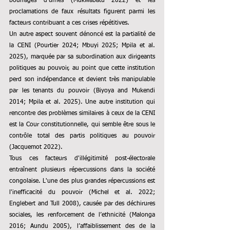
bourrages d'urnes (Mukwabatu 2022) et les 
proclamations de faux résultats figurent parmi les 
facteurs contribuant a ces crises répétitives.
Un autre aspect souvent dénoncé est la partialité de 
la CENI (Pourtier 2024; Mbuyi 2025; Mpila et al. 
2025), marquée par sa subordination aux dirigeants 
politiques au pouvoir, au point que cette institution 
perd son indépendance et devient très manipulable 
par les tenants du pouvoir (Biyoya and Mukendi 
2014; Mpila et al. 2025). Une autre institution qui 
rencontre des problèmes similaires à ceux de la CENI 
est la Cour constitutionnelle, qui semble être sous le 
contrôle total des partis politiques au pouvoir 
(Jacquemot 2022).
Tous ces facteurs d'illégitimité post-électorale 
entraînent plusieurs répercussions dans la société 
congolaise. L'une des plus grandes répercussions est 
l'inefficacité du pouvoir (Michel et al. 2022; 
Englebert and Tull 2008), causée par des déchirures 
sociales, les renforcement de l’ethnicité (Malonga 
2016; Aundu 2005), l’affaiblissement des de la 