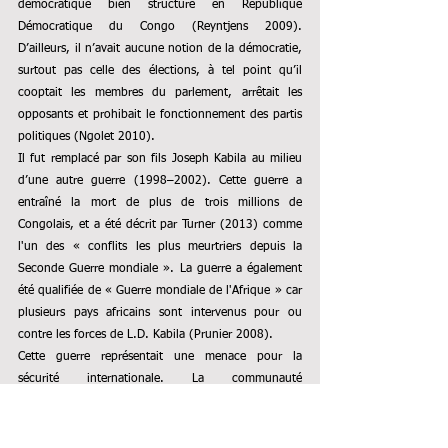
démocratique bien structuré en République 
Démocratique du Congo (Reyntjens 2009). 
D’ailleurs, il n’avait aucune notion de la démocratie, 
surtout pas celle des élections, à tel point qu’il 
cooptait les membres du parlement, arrêtait les 
opposants et prohibait le fonctionnement des partis 
politiques (Ngolet 2010).
Il fut remplacé par son fils Joseph Kabila au milieu 
d’une autre guerre (1998–2002). Cette guerre a 
entraîné la mort de plus de trois millions de 
Congolais, et a été décrit par Turner (2013) comme 
l'un des « conflits les plus meurtriers depuis la 
Seconde Guerre mondiale ». La guerre a également 
été qualifiée de « Guerre mondiale de l'Afrique » car 
plusieurs pays africains sont intervenus pour ou 
contre les forces de L.D. Kabila (Prunier 2008).
Cette guerre représentait une menace pour la 
sécurité internationale. La communauté 
internationale  obligea ainsi les protagonistes 
congolais à dialoguer à Sun City, en Afrique du Sud, 
du 25 février au 19 avril 2002,  et à signer une série 