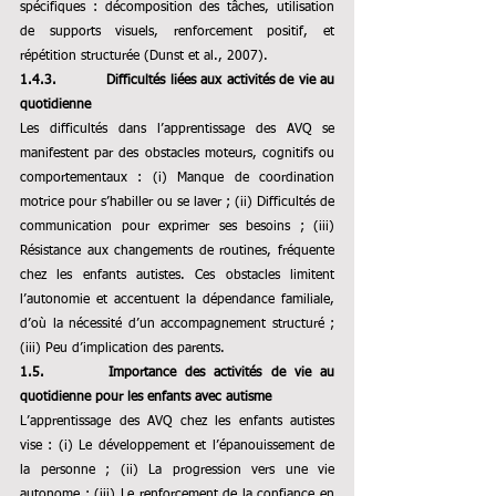
spécifiques : décomposition des tâches, utilisation 
de supports visuels, renforcement positif, et 
répétition structurée (Dunst et al., 2007).
1.4.3.          Difficultés liées aux activités de vie au 
quotidienne
Les difficultés dans l’apprentissage des AVQ se 
manifestent par des obstacles moteurs, cognitifs ou 
comportementaux :
 (i) 
Manque de coordination 
motrice pour s’habiller ou se laver ; (ii) Difficultés de 
communication pour exprimer ses besoins ; (iii) 
Résis
tance aux changements de routines, fréquente 
chez les enfants autistes. Ces obstacles limitent 
l’autonomie et accentuent la dépendance familiale, 
d’où la nécessité d’un accompagnement structuré ; 
(iii) 
Peu d’implication des parents.
1.5.       Importance des activités de vie au 
quotidienne pour les enfants avec autisme
L’apprentissage des AVQ chez les enfants autistes 
vise :
 (i) 
Le développement et l’épanouissement de 
la personne ;
 (ii) 
La progression vers une vie 
autonome ; 
(iii) 
Le renforcement de la confiance en 