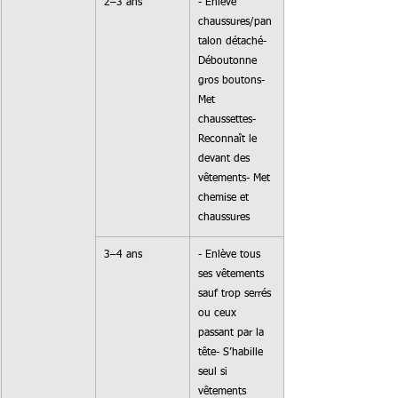
2–3 ans
- Enlève 
chaussures/pan
talon détaché- 
Déboutonne 
gros boutons- 
Met 
chaussettes- 
Reconnaît le 
devant des 
vêtements- Met 
chemise et 
chaussures
3–4 ans
- Enlève tous 
ses vêtements 
sauf trop serrés 
ou ceux 
passant par la 
tête- S’habille 
seul si 
vêtements 