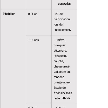
observées
S’habiller
0–1 an
Peu de 
participation 
lors de 
l’habillement.
1–2 ans
- Enlève 
quelques 
vêtements 
(chapeau, 
couche, 
chaussures)- 
Collabore en 
tendant 
bras/jambes- 
Essaie de 
s’habiller mais 
reste difficile