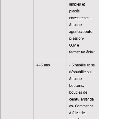
amples et 
placés 
correctement- 
Attache 
agrafes/bouton-
pression- 
Ouvre 
fermeture éclair
4–5 ans
- S’habille et se 
déshabille seul- 
Attache 
boutons, 
boucles de 
ceinture/sandal
es- Commence 
à faire des 
nœuds- 
Attache petits 
boutons- 