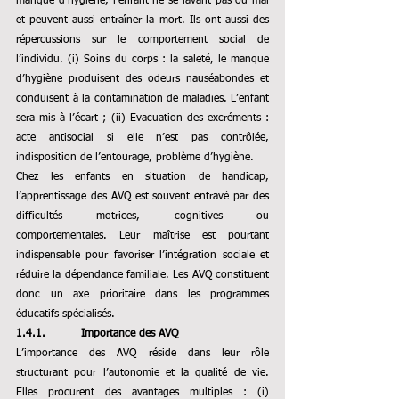
manque d’hygiène, l’enfant ne se lavant pas ou mal 
et peuvent aussi entraîner la mort. Ils ont aussi des 
répercussions sur le comportement social de 
l’individu. (i) Soins du corps : la saleté, le manque 
d’hygiène produisent des odeurs nauséabondes et 
conduisent à la contamination de maladies. L’enfant 
sera mis à l’écart ; (ii) Evacuation des excréments : 
acte antisocial si elle n’est pas contrôlée, 
indisposition de l’entourage, problème d’hygiène.
Chez les enfants en situation de handicap, 
l’apprentissage des AVQ est souvent entravé par des 
difficultés motrices, cognitives ou 
comportementales. Leur maîtrise est pourtant 
indispensable pour favoriser l’intégration sociale et 
réduire la dépendance familiale. Les AVQ constituent 
donc un axe prioritaire dans les programmes 
éducatifs spécialisés.
1.4.1.          Importance des AVQ
L’importance des AVQ réside dans leur rôle 
structurant pour l’autonomie et la qualité de vie. 
Elles procurent des avantages multiples : 
(i) 